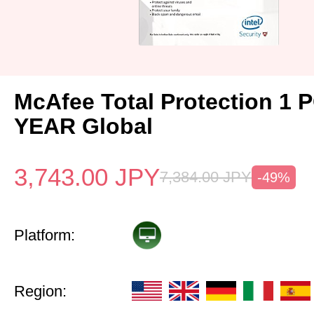
McAfee Total Protection 1 
YEAR Global
3,743.00
JPY
7,384.00
JPY
-49%
Platform:
Region: