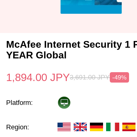
McAfee Internet Security 1 
YEAR Global
1,894.00
JPY
3,691.00
JPY
-49%
Platform:
Region: