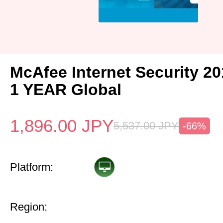
McAfee Internet Security 2
1 YEAR Global
1,896.00
JPY
5,537.00
JPY
-66%
Platform:
Region: