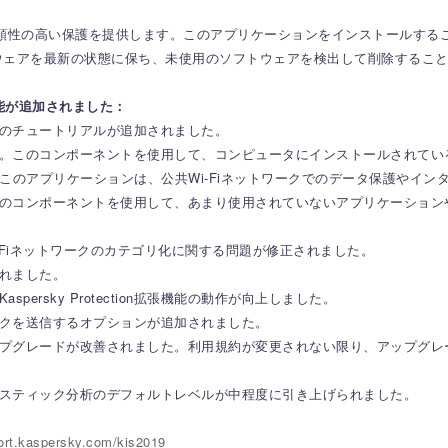
は、コンピュータに信頼性の高い保護を提供します。このアプリケーションをインスト
ウェアを最新の状態に保ち、未使用のソフトウェアを検出して削除するこ
下の新機能が追加されました：
トのチュートリアルが追加されました。
た。このコンポーネントを使用して、コンピュータにインストールされて
が追加されました。このアプリケーションは、公共Wi-Fiネットワークでのデータ保
このコンポーネントを使用して、あまり使用されていないアプリケーショ
Wi-Fiネットワークのカテゴリ化に関する問題が修正されました。
されました。
ersky Protection拡張機能の動作が向上しました。
ックを送信するオプションが追加されました。
ップグレードが改善されました。利用規約が変更されない限り、アップグ
リスティック分析のデフォルトレベルが中程度に引き上げられました。
port.kaspersky.com/kis2019