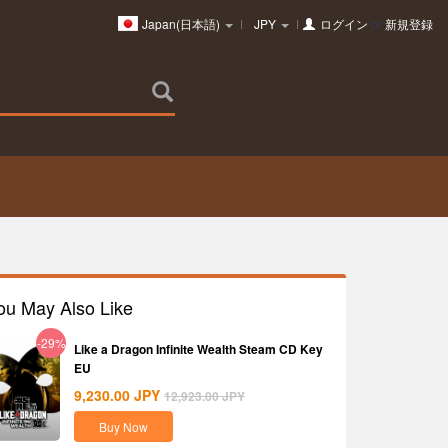
Japan(日本語)
JPY
ログイン
or
新規登録
ou May Also Like
-29%
Like a Dragon Infinite Wealth Steam CD Key
EU
9,230.00
JPY
12,923.00
JPY
Buy Now