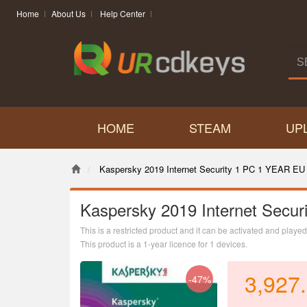
Home
About Us
Help Center
HOME
STEAM
UP
Kaspersky 2019 Internet Security 1 PC 1 YEAR EU
Kaspersky 2019 Internet Secu
This is a restricted product and it can be activated and play
This product is a 1-year licence for 1 devices.
3,927
-47%