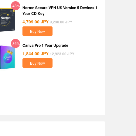
-48%
Norton Secure VPN US Version 5 Devices 1
Year CD Key
4,799.00
JPY
9,230.00
JPY
Buy Now
-86%
Canva Pro 1 Year Upgrade
1,844.00
JPY
12,923.00
JPY
Buy Now