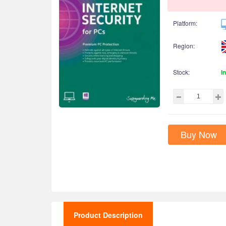
Platform:
Region:
Stock:
I
Buy Now
Product Description