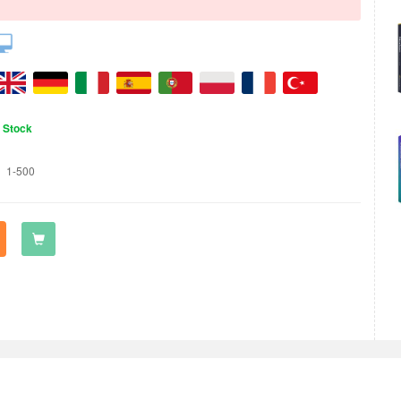
n Stock
1-500