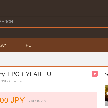
LAY
PC
rity 1 PC 1 YEAR EU
Y
ed ONLY in Europe.
.00
JPY
7,384.00
JPY