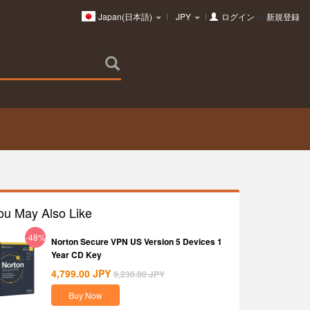
Japan(日本語)
JPY
ログイン
or
新規登録
ou May Also Like
-48%
Norton Secure VPN US Version 5 Devices 1
Year CD Key
4,799.00
JPY
9,230.00
JPY
Buy Now