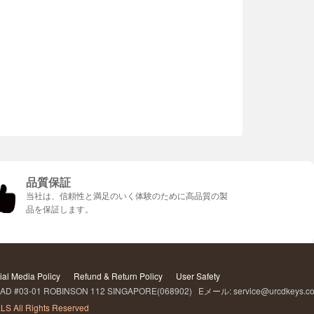
品質保証
当社は、信頼性と満足のいく体験のために高品質の製
品を保証します。
ial Media Policy
Refund & Return Policy
User Safety
D #03-01 ROBINSON 112 SINGAPORE(068902) Eメール: service@urcdkeys.
LS All Rights Reserved