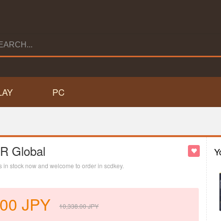
LAY
PC
R Global
Y
 is in stock now and welcome to order in scdkey.
.00
JPY
10,338.00
JPY