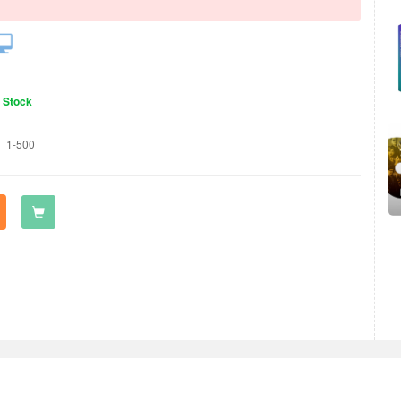
n Stock
1-500