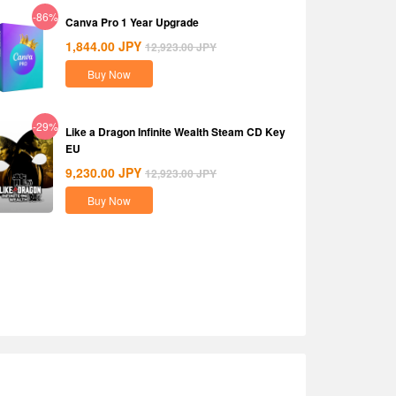
-86%
Canva Pro 1 Year Upgrade
1,844.00
JPY
12,923.00
JPY
Buy Now
-29%
Like a Dragon Infinite Wealth Steam CD Key
EU
9,230.00
JPY
12,923.00
JPY
Buy Now