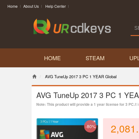
Home
About Us
Help Center
HOME
STEAM
UP
AVG TuneUp 2017 3 PC 1 YEAR Global
AVG TuneUp 2017 3 PC 1 YEA
Note: This product will provide a 1 year license for 3 PC.
It
2,081
-80%