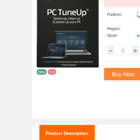
Platform:
Region:
Stock:
I
Buy Now
New
Hot
Product Description