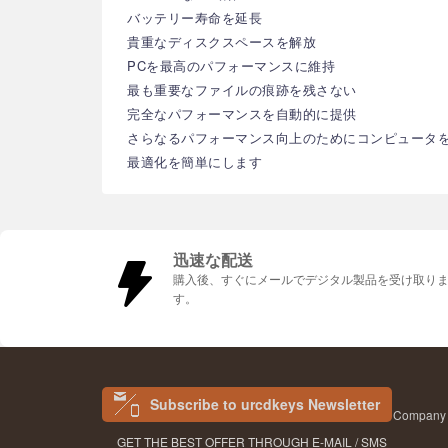
バッテリー寿命を延長
貴重なディスクスペースを解放
PCを最高のパフォーマンスに維持
最も重要なファイルの痕跡を残さない
完全なパフォーマンスを自動的に提供
さらなるパフォーマンス向上のためにコンピュータ
最適化を簡単にします
迅速な配送
購入後、すぐにメールでデジタル製品を受け取り
す。
Subscribe to urcdkeys Newsletter
Company N
GET THE BEST OFFER THROUGH E-MAIL / SMS